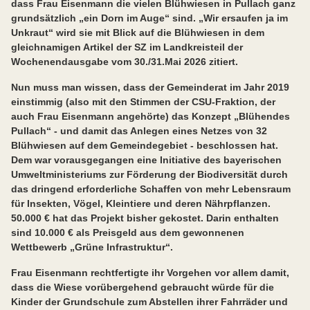
dass Frau Eisenmann die vielen Blühwiesen in Pullach ganz
grundsätzlich „ein Dorn im Auge“ sind. „Wir ersaufen ja im
Unkraut“ wird sie mit Blick auf die Blühwiesen in dem
gleichnamigen Artikel der SZ im Landkreisteil der
Wochenendausgabe vom 30./31.Mai 2026 zitiert.
Nun muss man wissen, dass der Gemeinderat im Jahr 2019
einstimmig (also mit den Stimmen der CSU-Fraktion, der
auch Frau Eisenmann angehörte) das Konzept „Blühendes
Pullach“ - und damit das Anlegen eines Netzes von 32
Blühwiesen auf dem Gemeindegebiet - beschlossen hat.
Dem war vorausgegangen eine Initiative des bayerischen
Umweltministeriums zur Förderung der Biodiversität durch
das dringend erforderliche Schaffen von mehr Lebensraum
für Insekten, Vögel, Kleintiere und deren Nährpflanzen.
50.000 € hat das Projekt bisher gekostet. Darin enthalten
sind 10.000 € als Preisgeld aus dem gewonnenen
Wettbewerb „Grüne Infrastruktur“.
Frau Eisenmann rechtfertigte ihr Vorgehen vor allem damit,
dass die Wiese vorübergehend gebraucht würde für die
Kinder der Grundschule zum Abstellen ihrer Fahrräder und