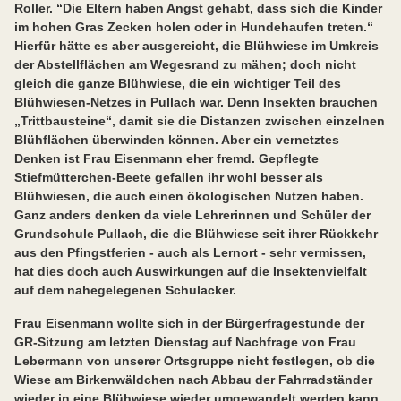
Roller. “Die Eltern haben Angst gehabt, dass sich die Kinder
im hohen Gras Zecken holen oder in Hundehaufen treten.“
Hierfür hätte es aber ausgereicht, die Blühwiese im Umkreis
der Abstellflächen am Wegesrand zu mähen; doch nicht
gleich die ganze Blühwiese, die ein wichtiger Teil des
Blühwiesen-Netzes in Pullach war. Denn Insekten brauchen
„Trittbausteine“, damit sie die Distanzen zwischen einzelnen
Blühflächen überwinden können. Aber ein vernetztes
Denken ist Frau Eisenmann eher fremd. Gepflegte
Stiefmütterchen-Beete gefallen ihr wohl besser als
Blühwiesen, die auch einen ökologischen Nutzen haben.
Ganz anders denken da viele Lehrerinnen und Schüler der
Grundschule Pullach, die die Blühwiese seit ihrer Rückkehr
aus den Pfingstferien - auch als Lernort - sehr vermissen,
hat dies doch auch Auswirkungen auf die Insektenvielfalt
auf dem nahegelegenen Schulacker.
Frau Eisenmann wollte sich in der Bürgerfragestunde der
GR-Sitzung am letzten Dienstag auf Nachfrage von Frau
Lebermann von unserer Ortsgruppe nicht festlegen, ob die
Wiese am Birkenwäldchen nach Abbau der Fahrradständer
wieder in eine Blühwiese wieder umgewandelt werden kann.