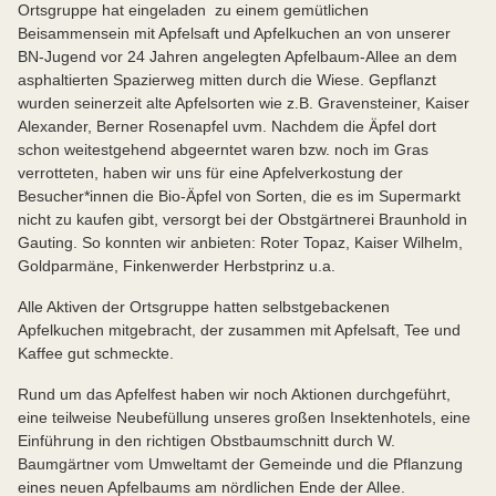
Ortsgruppe hat eingeladen zu einem gemütlichen
Beisammensein mit Apfelsaft und Apfelkuchen an von unserer
BN-Jugend vor 24 Jahren angelegten Apfelbaum-Allee an dem
asphaltierten Spazierweg mitten durch die Wiese. Gepflanzt
wurden seinerzeit alte Apfelsorten wie z.B. Gravensteiner, Kaiser
Alexander, Berner Rosenapfel uvm. Nachdem die Äpfel dort
schon weitestgehend abgeerntet waren bzw. noch im Gras
verrotteten, haben wir uns für eine Apfelverkostung der
Besucher*innen die Bio-Äpfel von Sorten, die es im Supermarkt
nicht zu kaufen gibt, versorgt bei der Obstgärtnerei Braunhold in
Gauting. So konnten wir anbieten: Roter Topaz, Kaiser Wilhelm,
Goldparmäne, Finkenwerder Herbstprinz u.a.
Alle Aktiven der Ortsgruppe hatten selbstgebackenen
Apfelkuchen mitgebracht, der zusammen mit Apfelsaft, Tee und
Kaffee gut schmeckte.
Rund um das Apfelfest haben wir noch Aktionen durchgeführt,
eine teilweise Neubefüllung unseres großen Insektenhotels, eine
Einführung in den richtigen Obstbaumschnitt durch W.
Baumgärtner vom Umweltamt der Gemeinde und die Pflanzung
eines neuen Apfelbaums am nördlichen Ende der Allee.