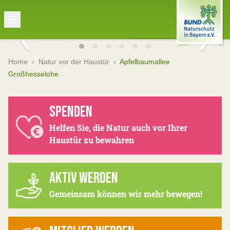
Home
›
Natur vor der Haustür
›
Apfelbaumallee
Großhesselohe
SPENDEN
Helfen Sie, die Natur auch vor Ihrer
Haustür zu bewahren
AKTIV WERDEN
Gemeinsam können wir mehr bewegen!