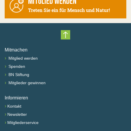
MITGLIED WERDEN
Treten Sie ein für Mensch und Natur!
Nach oben scrollen
Mitmachen
›
Mitglied werden
›
Spenden
›
BN Stiftung
›
Mitglieder gewinnen
Informieren
›
Kontakt
›
Newsletter
›
Mitgliederservice