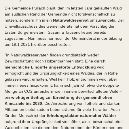
Die Gemeinde Pullach plant, den im letzten Jahr gekauften Wald
am südlichen Rand der Gemeinde nicht forstwirtschaftlich zu
nutzen, sondern ihn in ein
Naturwaldreservat
umzuwandeln. Der
Umweltausschuss des Gemeinderats hat dem Vorschlag der
Ersten Bürgermeisterin Susanna Tausendfreund bereits
zugestimmt. Nun muss nur noch der Gemeinderat in der Sitzung
am 19.1.2021 hierüber beschließen.
"In Naturwaldreservaten finden grundsätzlich weder
Bewirtschaftung noch Holzentnahmen statt. Eine
durch
menschliche Eingriffe ungestörte Entwicklung
wird
ermöglicht und die Ursprünglichkeit eines Waldes, der in Ruhe
gelassen wird, erhalten. Weil kein Holz entnommen wird, aber
immer neues hinzukommt, kann sich jährlich etwa die doppelte
Menge an CO2 anreichern wie in einem bewirtschafteten Wald –
ein
wichtiger Beitrag zur Erreichung der gemeindlichen
Klimaziele bis 2030
. Die Anreicherung von Totholz und starken
Altbäumen bietet zudem Lebensräume für viele Tierarten. Auch
für den Mensch ist der
Erholungsfaktor naturnaher Wälder
aufgrund ihrer Ursprünglichkeit viel höher, als in bewirtschafteten
Waldgebieten, sie dienen dem Naturerleben der Bürgerinnen und