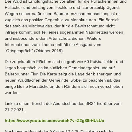
Der Wald ist Erholungsfläche vor allem für die Pullacherinnen und
Pullacher und entlang von Hochleite und Isar ortsbildprägend.
Wegen seiner natürlichen Baumartenzusammensetzung ist er
zugleich das positive Gegenbild zu Monokulturen. Ein Bereich
des stabilen Mischwaldes, der für die Bewirtschaftung nicht
infrage kommt, soll Teil eines sogenannten Naturnetzes werden
und insbesondere dem Artenschutz dienen. Weitere
Informationen zum Thema enthält die Ausgabe vom
"Ortsgespräch" (Oktober 2019).
Die zugekauften Flächen sind so groß wie 60 Fußballfelder und
liegen hauptsächlich im südlichen Gemeindegebiet und auf
Baierbrunner Flur. Die Karte zeigt die Lage der bisherigen und
neuen Waldflächen der Gemeinde, wobei zu beachten ist, das
einige kleine Flurstücke an den Rändern sich noch verschieben
werden.
Link zu einem Bericht der Abendschau des BR24 hierüber vom
21.2.2021:
https://www.youtube.com/watch?v=Z2g88rHUzUo
Nach einem Bericht der SZ vom 10.4.2021 setzen sich die