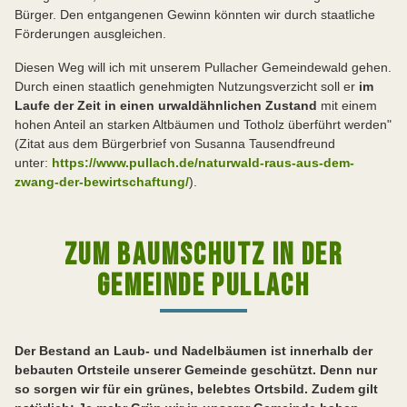
Bürger. Den entgangenen Gewinn könnten wir durch staatliche
Förderungen ausgleichen.
Diesen Weg will ich mit unserem Pullacher Gemeindewald gehen.
Durch einen staatlich genehmigten Nutzungsverzicht soll er
im
Laufe der Zeit in einen urwaldähnlichen Zustand
mit einem
hohen Anteil an starken Altbäumen und Totholz überführt werden"
(Zitat aus dem Bürgerbrief von Susanna Tausendfreund
unter:
https://www.pullach.de/naturwald-raus-aus-dem-
zwang-der-bewirtschaftung/
).
ZUM BAUMSCHUTZ IN DER
GEMEINDE PULLACH
Der Bestand an Laub- und Nadelbäumen ist innerhalb der
bebauten Ortsteile unserer Gemeinde geschützt. Denn nur
so sorgen wir für ein grünes, belebtes Ortsbild. Zudem gilt