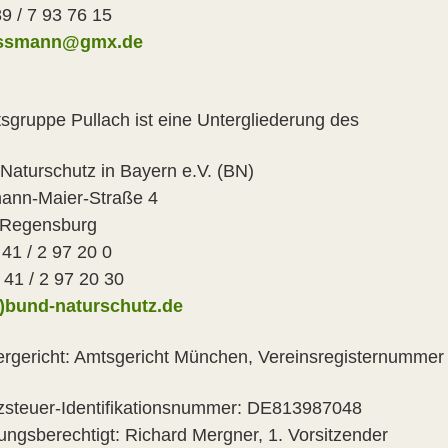
89 / 7 93 76 15
essmann@gmx.de
tsgruppe Pullach ist eine Untergliederung des
aturschutz in Bayern e.V. (BN)
hann-Maier-Straße 4
 Regensburg
 41 / 2 97 20 0
 41 / 2 97 20 30
t)bund-naturschutz.de
ergericht: Amtsgericht München, Vereinsregisternumme
steuer-Identifikationsnummer: DE813987048
tungsberechtigt: Richard Mergner, 1. Vorsitzender