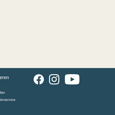
Facebook
Instagram
YouTube
ieren
t
ter
derservice