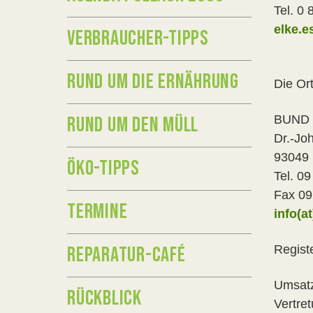
Tel. 0 
elke.
VERBRAUCHER-TIPPS
RUND UM DIE ERNÄHRUNG
Die Or
RUND UM DEN MÜLL
BUND N
Dr.-Jo
93049
ÖKO-TIPPS
Tel. 09
Fax 09
TERMINE
info(a
REPARATUR-CAFÉ
Regist
Umsatz
RÜCKBLICK
Vertre