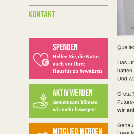
KONTAKT
SPENDEN
Quelle
Helfen Sie, die Natur
Das Um
auch vor Ihrer
hätten
Haustür zu bewahren
Und we
AKTIV WERDEN
Greta T
Future
Gemeinsam können
wir mehr bewegen!
wir an
Genau 
MITGLIED WERDEN
Dass ic