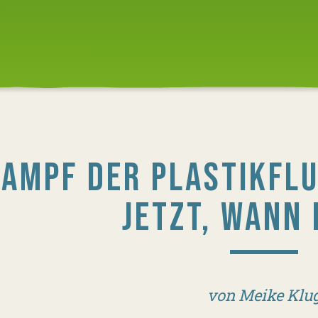
AMPF DER PLASTIKFLU
JETZT, WANN
von Meike Klu