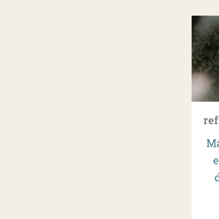
re
Ma
e