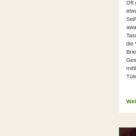
Oft
etw
Seif
awa
Tas
die
Brie
Ges
mitt
Tüt
Wei