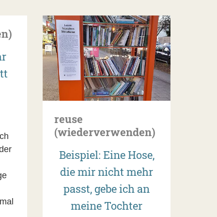
en)
hr
tt
reuse
(wiederverwenden)
ich
der
Beispiel: Eine Hose,
die mir nicht mehr
ge
passt, gebe ich an
 mal
meine Tochter