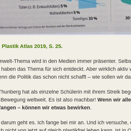
:
Plastik Atlas 2019, S. 25.
welt-Thema wird in den Medien immer präsenter. Selbst P
, haben das Thema für sich entdeckt. Aber wirklich aktiv
nn die Politik das schon nicht schafft – wie sollen wir
hunberg hat als einzelne Schülerin mit ihrem Streik bego
-Bewegung weltweit. Es ist also machbar!
Wenn wir alle
fangen – können wir etwas bewirken
.
darum geht es. Ich fange bei mir an. Und ich versuche, e
h nicht von jetzt auf gleich plastikfrei leben kann, ist