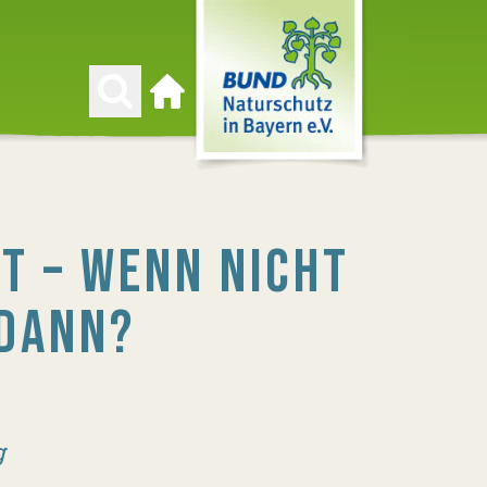
Zur Startseite
T – WENN NICHT
 DANN?
g