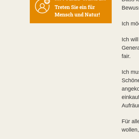
Treten Sie ein für
Bewuss
Mensch und Natur!
Ich mö
Ich wi
Genera
fair.
Ich mu
Schöne
angeko
einkau
Aufräu
Für al
wollen,