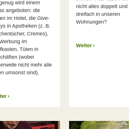
 genug wird einem
nicht alles doppelt und
as angeboten: die
dreifach in unseren
en im Hotel, die Give-
Wohnungen?
ys in Apotheken (z. B.
chentücher, Cremes),
 Werbung im
Weiter
›
fkasten, Tüten in
chäften (wobei
lerweile nicht mehr alle
en umsonst sind).
ter
›