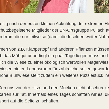
eitig nach der ersten kleinen Abkühlung der extremen Hit
chutzbegeisterte Mitglieder der BN-Ortsgruppe Pullach 
iederum die nur teilweise (damit die Insekten weiter Na
men von z.B. Klappertopf und anderen Pflanzen müssen
b das Mähgut unbedingt ein paar Tage liegen muss und d
sich die Wiese zu einer ökologisch wertvollen Magerwies
iesen bieten Lebensraum für zahlreiche selten geworden
eiche Blühwiese stellt zudem ein weiteres Puzzlestück i
eßen uns von der Hitze und den Mücken nicht abschrecke
arren zur Tat. Innerhalb eines Tages schafften wir es,
port auf die Seite zu schaffen.