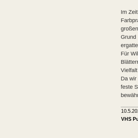
Im Zei
Farbpra
großen
Grund 
ergatt
Für Wi
Blätte
Vielfal
Da wir
feste 
bewähr
10.5.20
VHS Pul