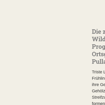
Die 
Wild
Prog
Orts
Pull
Triste
Frühli
ihre G
Gehölz
Streif
formen