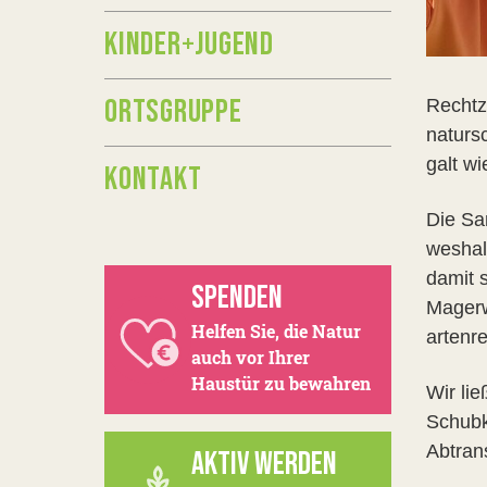
KINDER+JUGEND
ORTSGRUPPE
Rechtz
naturs
galt w
KONTAKT
Die Sa
weshal
damit 
SPENDEN
Magerw
Helfen Sie, die Natur
artenr
auch vor Ihrer
Haustür zu bewahren
Wir li
Schubk
Abtrans
AKTIV WERDEN