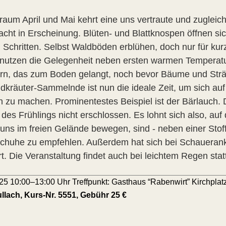
traum April und Mai kehrt eine uns vertraute und zuglei
cht in Erscheinung. Blüten- und Blattknospen öffnen sich
 Schritten. Selbst Waldböden erblühen, doch nur für kur
nutzen die Gelegenheit neben ersten warmen Temperatu
ern, das zum Boden gelangt, noch bevor Bäume und Sträuc
ldkräuter-Sammelnde ist nun die ideale Zeit, um sich au
rn zu machen. Prominentestes Beispiel ist der Bärlauch. 
t des Frühlings nicht erschlossen. Es lohnt sich also, au
 uns im freien Gelände bewegen, sind - neben einer Stof
Schuhe zu empfehlen. Außerdem hat sich bei Schaueran
t. Die Veranstaltung findet auch bei leichtem Regen stat
25 10:00–13:00 Uhr Treffpunkt: Gasthaus “Rabenwirt” Kirchplat
lach, Kurs-Nr. 5551, Gebühr 25 €